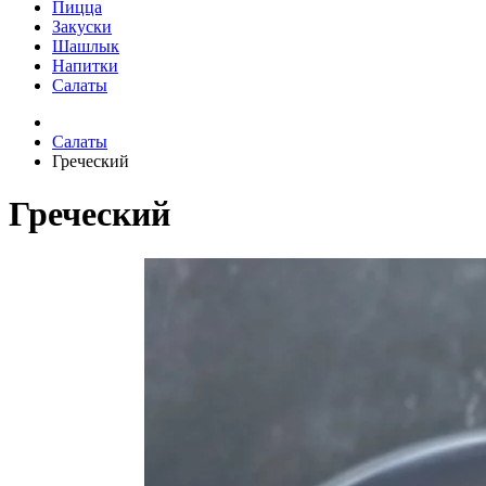
Пицца
Закуски
Шашлык
Напитки
Салаты
Салаты
Греческий
Греческий