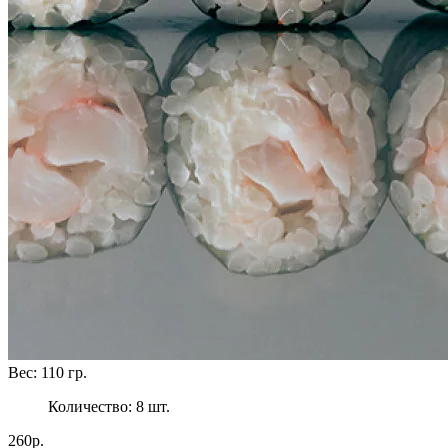
Вес:
110
гр.
Количество:
8
шт.
260р.