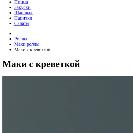
Пицца
Закуски
Шашлык
Напитки
Салаты
Роллы
Маки роллы
Маки с креветкой
Маки с креветкой