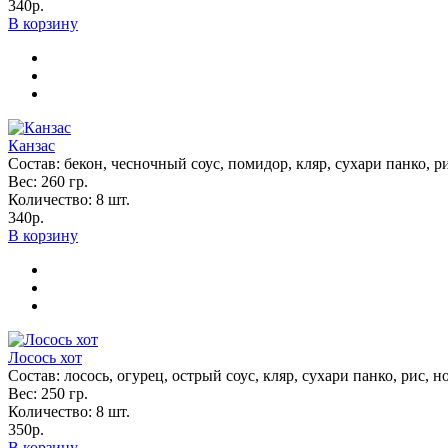
340р.
В корзину
Канзас
Состав: бекон, чесночный соус, помидор, кляр, сухари панко, ри
Вес:
260
гр.
Количество:
8
шт.
340р.
В корзину
Лосось хот
Состав: лосось, огурец, острый соус, кляр, сухари панко, рис, н
Вес:
250
гр.
Количество:
8
шт.
350р.
В корзину