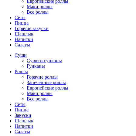
Европейские роллы
Маки роллы
Все роллы
Сеты
Пицца
Горячие закуски
Шашлык
Напитки
Салаты
Суши
Суши и гунканы
Гунканы
Роллы
Горячие роллы
Запеченные роллы
Европейские роллы
Маки роллы
Все роллы
Сеты
Пицца
Закуски
Шашлык
Напитки
Салаты