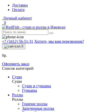
Доставка
Оплата
Личный кабинет
0
+7 (3412) 56-51-31
Хотите, мы вам перезвоним?
0
0р.
Оформить заказ
Список категорий
Суши
Суши
Суши и гунканы
Гунканы
Роллы
Роллы
Горячие роллы
Запеченные роллы