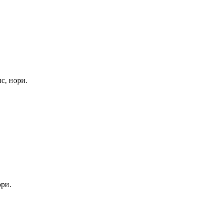
с, нори.
ори.