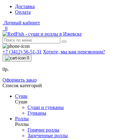
Доставка
Оплата
Личный кабинет
0
+7 (3412) 56-51-31
Хотите, мы вам перезвоним?
0
0р.
Оформить заказ
Список категорий
Суши
Суши
Суши и гунканы
Гунканы
Роллы
Роллы
Горячие роллы
Запеченные роллы