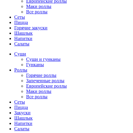
Европейские роллы
Маки роллы
Все роллы
Сеты
Пицца
Горячие закуски
Шашлык
Напитки
Салаты
Суши
Суши и гунканы
Гунканы
Роллы
Горячие роллы
Запеченные роллы
Европейские роллы
Маки роллы
Все роллы
Сеты
Пицца
Закуски
Шашлык
Напитки
Салаты