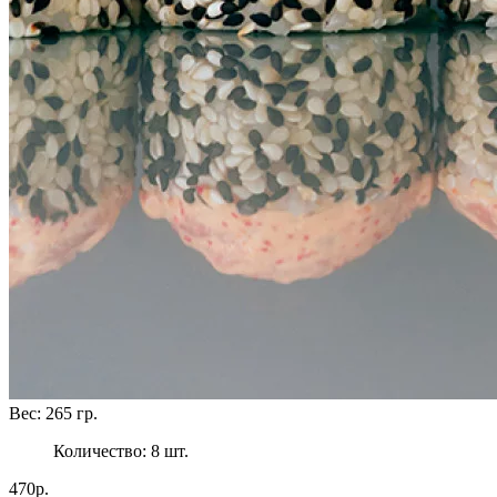
Вес:
265
гр.
Количество:
8
шт.
470р.