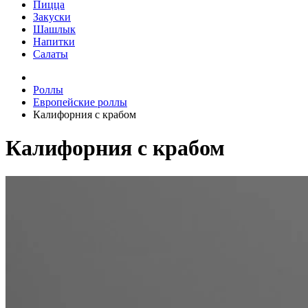
Пицца
Закуски
Шашлык
Напитки
Салаты
Роллы
Европейские роллы
Калифорния с крабом
Калифорния с крабом