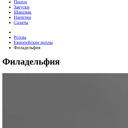
Пицца
Закуски
Шашлык
Напитки
Салаты
Роллы
Европейские роллы
Филадельфия
Филадельфия