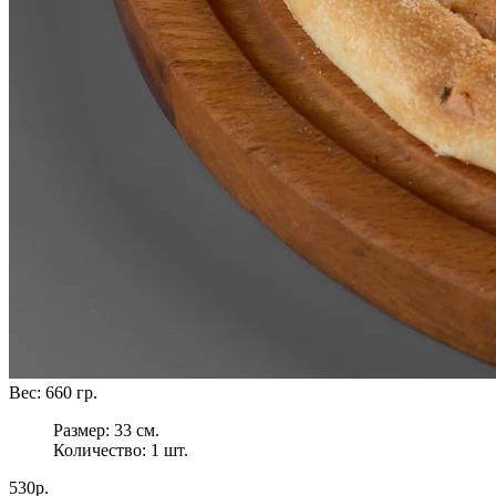
Вес:
660
гр.
Размер:
33 см.
Количество:
1
шт.
530р.