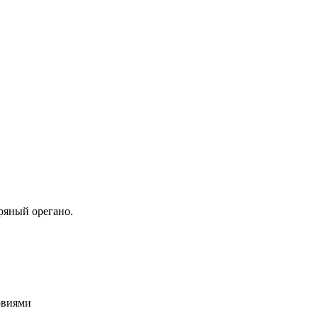
пряный орегано.
овиями