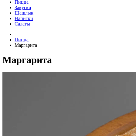
Пицца
Закуски
Шашлык
Напитки
Салаты
Пицца
Маргарита
Маргарита